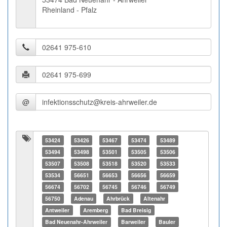
Rheinland - Pfalz
@
53424
53426
53467
53474
53489
53494
53498
53501
53505
53506
53507
53508
53518
53520
53533
53534
56651
56653
56656
56659
56674
56702
56745
56746
56749
56750
Adenau
Ahrbrück
Altenahr
Antweiler
Aremberg
Bad Breisig
Bad Neuenahr-Ahrweiler
Barweiler
Bauler