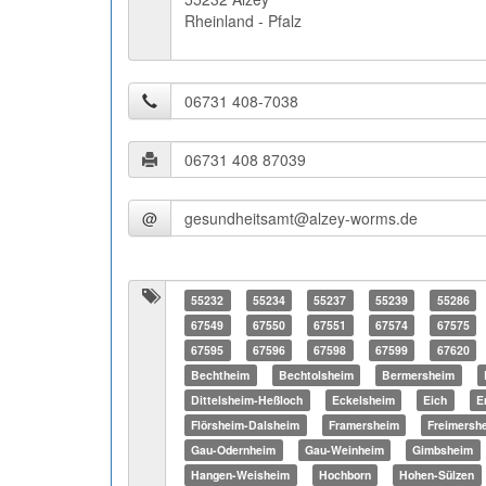
Rheinland - Pfalz
@
55232
55234
55237
55239
55286
67549
67550
67551
67574
67575
67595
67596
67598
67599
67620
Bechtheim
Bechtolsheim
Bermersheim
Dittelsheim-Heßloch
Eckelsheim
Eich
E
Flörsheim-Dalsheim
Framersheim
Freimersh
Gau-Odernheim
Gau-Weinheim
Gimbsheim
Hangen-Weisheim
Hochborn
Hohen-Sülzen