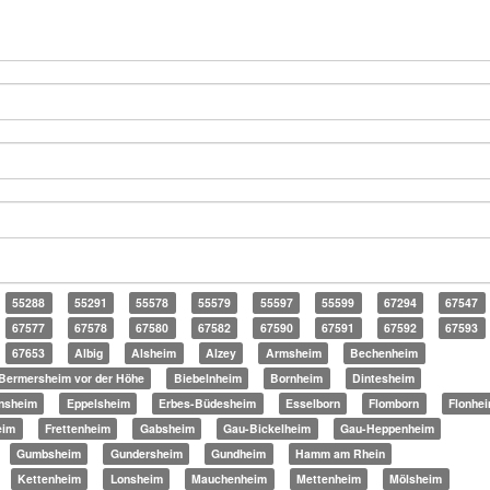
55288
55291
55578
55579
55597
55599
67294
67547
67577
67578
67580
67582
67590
67591
67592
67593
67653
Albig
Alsheim
Alzey
Armsheim
Bechenheim
Bermersheim vor der Höhe
Biebelnheim
Bornheim
Dintesheim
nsheim
Eppelsheim
Erbes-Büdesheim
Esselborn
Flomborn
Flonhe
eim
Frettenheim
Gabsheim
Gau-Bickelheim
Gau-Heppenheim
Gumbsheim
Gundersheim
Gundheim
Hamm am Rhein
Kettenheim
Lonsheim
Mauchenheim
Mettenheim
Mölsheim