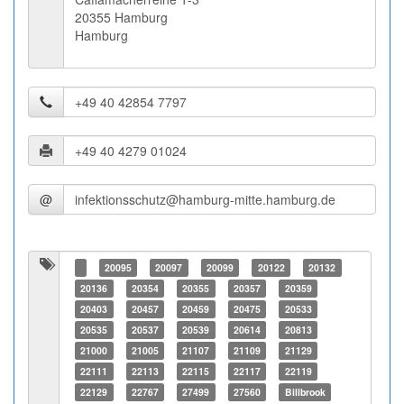
20355 Hamburg
Hamburg
@
20095
20097
20099
20122
20132
20136
20354
20355
20357
20359
20403
20457
20459
20475
20533
20535
20537
20539
20614
20813
21000
21005
21107
21109
21129
22111
22113
22115
22117
22119
22129
22767
27499
27560
Billbrook