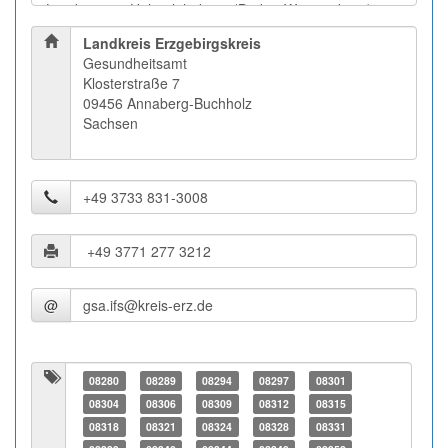
Landkreis Erzgebirgskreis
Gesundheitsamt
Klosterstraße 7
09456 Annaberg-Buchholz
Sachsen
@
08280
08289
08294
08297
08301
08304
08306
08309
08312
08315
08318
08321
08324
08328
08331