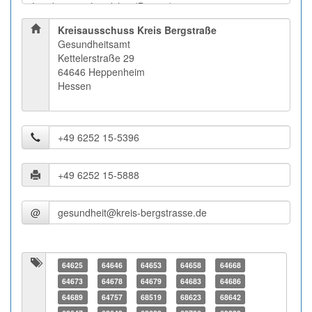
Kreisausschuss Kreis Bergstraße
Gesundheitsamt
Kettelerstraße 29
64646 Heppenheim
Hessen
@
64625
64646
64653
64658
64668
64673
64678
64679
64683
64686
64689
64757
68519
68623
68642