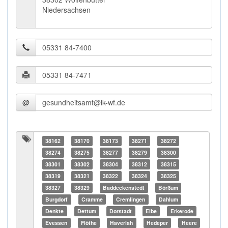
Niedersachsen
@
38162
38170
38173
38271
38272
38274
38275
38277
38279
38300
38301
38302
38304
38312
38315
38319
38321
38322
38324
38325
38327
38329
Baddeckenstedt
Börßum
Burgdorf
Cramme
Cremlingen
Dahlum
Denkte
Dettum
Dorstadt
Elbe
Erkerode
Evessen
Flöthe
Haverlah
Hedeper
Heere