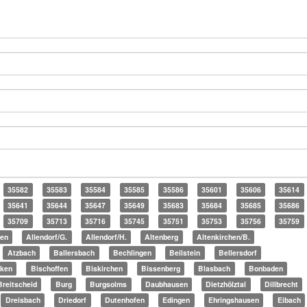
35582
35583
35584
35585
35586
35601
35606
35614
35641
35644
35647
35649
35683
35684
35685
35686
35709
35713
35716
35745
35751
35753
35756
35759
en
Allendorf/G.
Allendorf/H.
Altenberg
Altenkirchen/B.
Atzbach
Ballersbach
Bechlingen
Beilstein
Bellersdorf
cken
Bischoffen
Biskirchen
Bissenberg
Blasbach
Bonbaden
Breitscheid
Burg
Burgsolms
Daubhausen
Dietzhölztal
Dillbrecht
Dreisbach
Driedorf
Dutenhofen
Edingen
Ehringshausen
Eibach