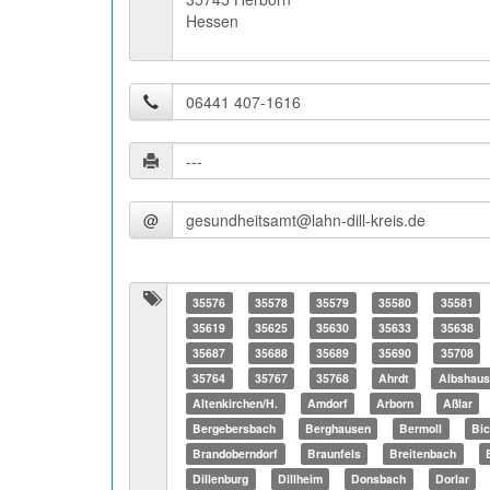
Hessen
@
35576
35578
35579
35580
35581
35619
35625
35630
35633
35638
35687
35688
35689
35690
35708
35764
35767
35768
Ahrdt
Albshaus
Altenkirchen/H.
Amdorf
Arborn
Aßlar
Bergebersbach
Berghausen
Bermoll
Bi
Brandoberndorf
Braunfels
Breitenbach
Dillenburg
Dillheim
Donsbach
Dorlar