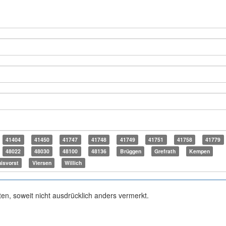
41404
41450
41747
41748
41749
41751
41758
41779
48022
48030
48100
48136
Brüggen
Grefrath
Kempen
isvorst
Viersen
Willich
ten, soweit nicht ausdrücklich anders vermerkt.