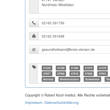
Nordrhein-Westfalen
@
41334
41336
41366
41372
41379
47877
47906
47918
47929
47951
Nettetal
Niederkrüchten
Schwalmtal
Tön
Copyright © Robert Koch-Institut. Alle Rechte vorbehal
Impressum
Datenschutzerklärung