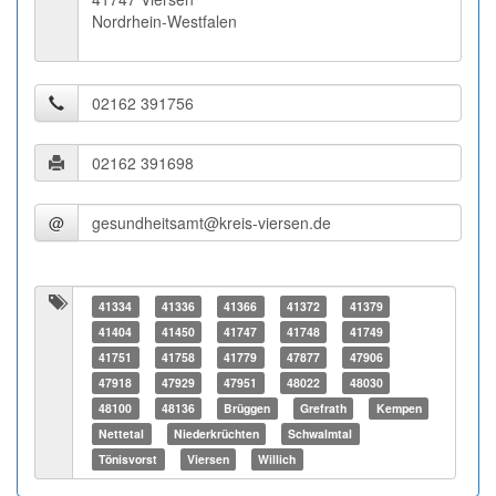
Nordrhein-Westfalen
@
41334
41336
41366
41372
41379
41404
41450
41747
41748
41749
41751
41758
41779
47877
47906
47918
47929
47951
48022
48030
48100
48136
Brüggen
Grefrath
Kempen
Nettetal
Niederkrüchten
Schwalmtal
Tönisvorst
Viersen
Willich