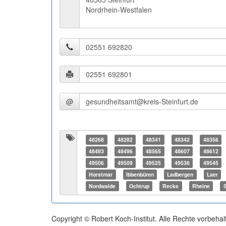
Nordrhein-Westfalen
@
48268
48282
48341
48342
48356
48493
48496
48565
48607
48612
49506
49509
49525
49536
49545
Horstmar
Ibbenbüren
Ladbergen
Laer
Nordwalde
Ochtrup
Recke
Rheine
Copyright © Robert Koch-Institut. Alle Rechte vorbehal