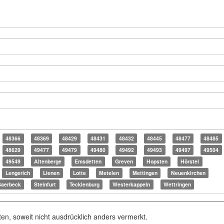
48366
48369
48429
48431
48432
48445
48477
48485
48629
49477
49479
49480
49492
49493
49497
49504
49549
Altenberge
Emsdetten
Greven
Hopsten
Hörstel
Lengerich
Lienen
Lotte
Metelen
Mettingen
Neuenkirchen
Saerbeck
Steinfurt
Tecklenburg
Westerkappeln
Wettringen
ten, soweit nicht ausdrücklich anders vermerkt.