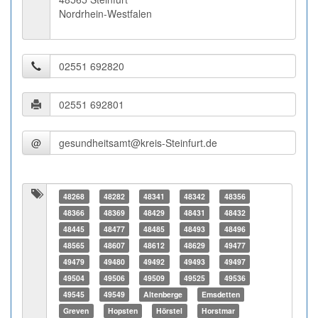
Nordrhein-Westfalen
@
48268
48282
48341
48342
48356
48366
48369
48429
48431
48432
48445
48477
48485
48493
48496
48565
48607
48612
48629
49477
49479
49480
49492
49493
49497
49504
49506
49509
49525
49536
49545
49549
Altenberge
Emsdetten
Greven
Hopsten
Hörstel
Horstmar