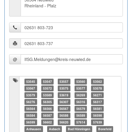
Rheinland - Pfalz
@
53545
53547
53557
53560
53562
53567
53572
53575
53577
53578
53579
53589
53619
56269
56271
56276
56305
56307
56316
56317
56564
56566
56567
56579
56581
56584
56587
56588
56589
56598
56599
56602
56620
57614
57639
Anhausen
Asbach
Bad Hönningen
Bonefeld