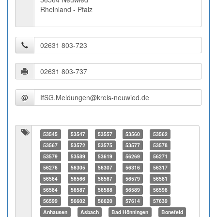
Rheinland - Pfalz
@
53545
53547
53557
53560
53562
53567
53572
53575
53577
53578
53579
53589
53619
56269
56271
56276
56305
56307
56316
56317
56564
56566
56567
56579
56581
56584
56587
56588
56589
56598
56599
56602
56620
57614
57639
Anhausen
Asbach
Bad Hönningen
Bonefeld