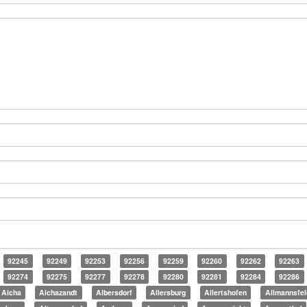
92245
92249
92253
92256
92259
92260
92262
92263
92274
92275
92277
92278
92280
92281
92284
92286
Aicha
Aichazandt
Albersdorf
Allersburg
Allertshofen
Allmannsfel