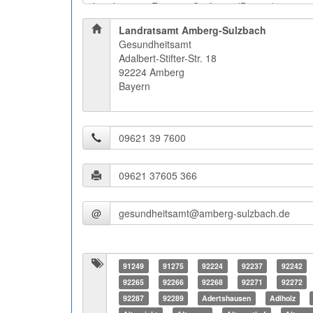
Landratsamt Amberg-Sulzbach
Gesundheitsamt
Adalbert-Stifter-Str. 18
92224 Amberg
Bayern
@
91249
91275
92224
92237
92242
92265
92266
92268
92271
92272
92287
92289
Adertshausen
Adlholz