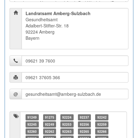
Landratsamt Amberg-Sulzbach
Gesundheitsamt
Adalbert-Stifter-Str. 18
92224 Amberg
Bayern
@
91249
91275
92224
92237
92242
92245
92249
92253
92256
92259
92260
92262
92263
92265
92266