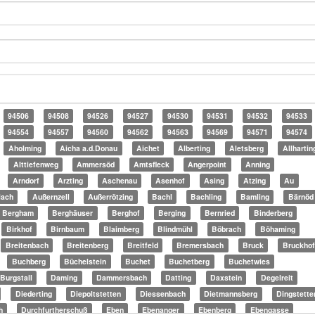
94506
94508
94526
94527
94530
94531
94532
94533
94554
94557
94560
94562
94563
94569
94571
94574
Aholming
Aicha a.d.Donau
Aichet
Alberting
Aletsberg
Allhartin
Alttiefenweg
Ammersöd
Amtsfleck
Angerpoint
Anning
Arndorf
Arzting
Aschenau
Asenhof
Asing
Atzing
Au
lach
Außernzell
Außerrötzing
Bachl
Bachling
Bamling
Bärnöd
Bergham
Berghäuser
Berghof
Berging
Bernried
Binderberg
Birkhof
Birnbaum
Blaimberg
Blindmühl
Böbrach
Böhaming
Breitenbach
Breitenberg
Breitfeld
Bremersbach
Bruck
Bruckhof
Buchberg
Büchelstein
Buchet
Buchetberg
Buchetwies
Burgstall
Daming
Dammersbach
Datting
Daxstein
Degelreit
Diederting
Diepoltstetten
Diessenbach
Dietmannsberg
Dingstette
h
Durchfurtherschuß
Eben
Ebenanger
Ebenberg
Ebengasse