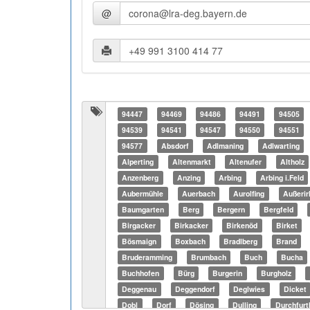
@
94447
94469
94486
94491
94505
94539
94541
94547
94550
94551
94577
Absdorf
Adlmaning
Adlwarting
Alperting
Altenmarkt
Altenufer
Altholz
Anzenberg
Anzing
Arbing
Arbing i.Feld
Aubermühle
Auerbach
Aurolfing
Außerir
Baumgarten
Berg
Bergern
Bergfeld
Birgacker
Birkacker
Birkenöd
Birket
Bösmaign
Boxbach
Bradlberg
Brand
Bruderamming
Brumbach
Buch
Bucha
Buchhofen
Bürg
Burgerin
Burgholz
Deggenau
Deggendorf
Deglwies
Dicket
Dobl
Dorf
Dösing
Dulling
Durchfurt