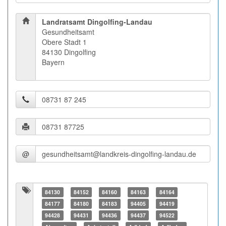
Landratsamt Dingolfing-Landau
Gesundheitsamt
Obere Stadt 1
84130 Dingolfing
Bayern
@
84130
84152
84160
84163
84164
84177
84180
84183
94405
94419
94428
94431
94436
94437
94522