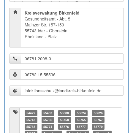
Kreisverwaltung Birkenfeld
Gesundheitsamt - Abt. 5
Mainzer Str. 157-159
55743 Idar - Oberstein
Rheinland - Pfalz
@
54422
55483
55608
55624
55626
55743
55756
55758
55765
55767
55768
55774
55776
55777
55779