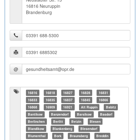
16816 Neuruppin
Brandenburg
@
16816
16818
16827
16828
16831
16833
16835
16837
16845
16866
16868
16909
16921
Alt Ruppin
Babitz
Bantikow
Banzendorf
Barsikow
Basdorf
Berlinchen
Berlitt
Betzin
Biesen
Blandikow
Blankenberg
Blesendorf
Blumenthal
Bork
Braunsberg
Breddin