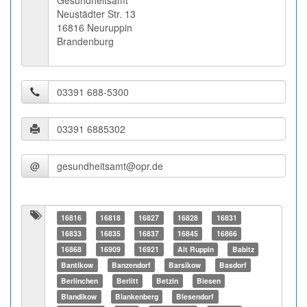
Gesundheitsamt
Neustädter Str. 13
16816 Neuruppin
Brandenburg
@
16816
16818
16827
16828
16831
16833
16835
16837
16845
16866
16868
16909
16921
Alt Ruppin
Babitz
Bantikow
Banzendorf
Barsikow
Basdorf
Berlinchen
Berlitt
Betzin
Biesen
Blandikow
Blankenberg
Blesendorf