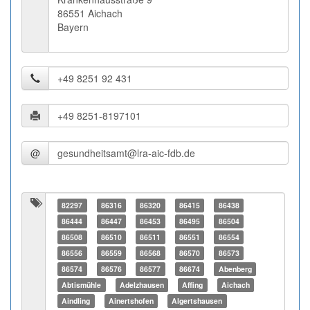
86551 Aichach
Bayern
@
82297
86316
86320
86415
86438
86444
86447
86453
86495
86504
86508
86510
86511
86551
86554
86556
86559
86568
86570
86573
86574
86576
86577
86674
Abenberg
Abtismühle
Adelzhausen
Affing
Aichach
Aindling
Ainertshofen
Algertshausen