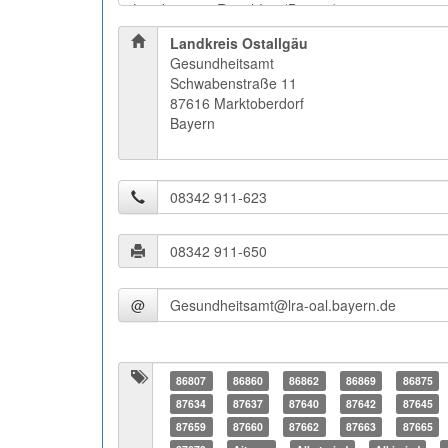
Landkreis Ostallgäu
Gesundheitsamt
Schwabenstraße 11
87616 Marktoberdorf
Bayern
@
86807
86860
86862
86869
86875
87634
87637
87640
87642
87645
87659
87660
87662
87663
87665