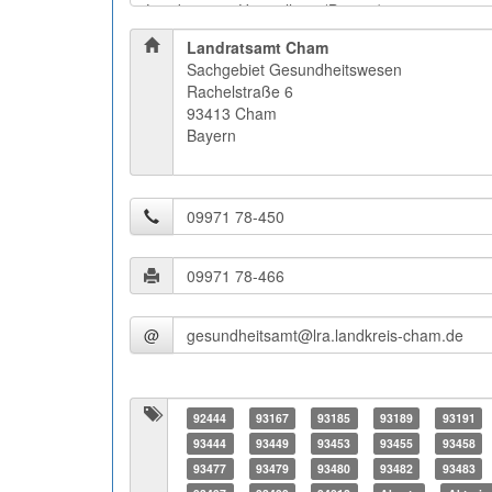
Landratsamt Cham
Sachgebiet Gesundheitswesen
Rachelstraße 6
93413 Cham
Bayern
@
92444
93167
93185
93189
93191
93444
93449
93453
93455
93458
93477
93479
93480
93482
93483