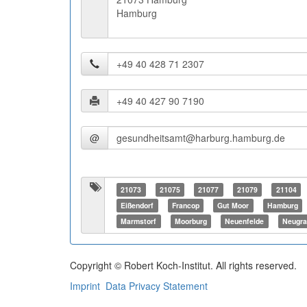
Hamburg
@
21073
21075
21077
21079
21104
Eißendorf
Francop
Gut Moor
Hamburg
Marmstorf
Moorburg
Neuenfelde
Neugra
Copyright © Robert Koch-Institut. All rights reserved.
Imprint
Data Privacy Statement