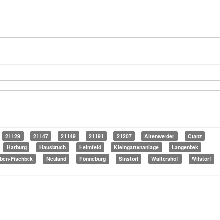
21129
21147
21149
21191
21207
Altenwerder
Cranz
Harburg
Hausbruch
Heimfeld
Kleingartenanlage
Langenbek
ben-Fischbek
Neuland
Rönneburg
Sinstorf
Waltershof
Wilstorf