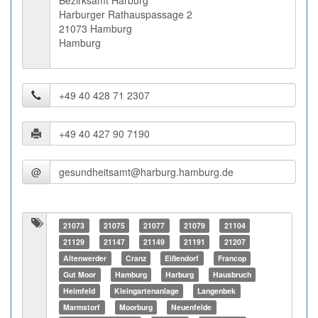
Bezirksamt Harburg
Harburger Rathauspassage 2
21073 Hamburg
Hamburg
@
21073
21075
21077
21079
21104
21129
21147
21149
21191
21207
Altenwerder
Cranz
Eißendorf
Francop
Gut Moor
Hamburg
Harburg
Hausbruch
Heimfeld
Kleingartenanlage
Langenbek
Marmstorf
Moorburg
Neuenfelde