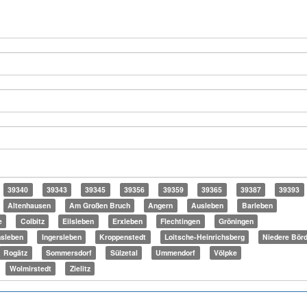
39340
39343
39345
39356
39359
39365
39387
39393
Altenhausen
Am Großen Bruch
Angern
Ausleben
Barleben
e
Colbitz
Eilsleben
Erxleben
Flechtingen
Gröningen
sleben
Ingersleben
Kroppenstedt
Loitsche-Heinrichsberg
Niedere Bör
Rogätz
Sommersdorf
Sülzetal
Ummendorf
Völpke
Wolmirstedt
Zielitz