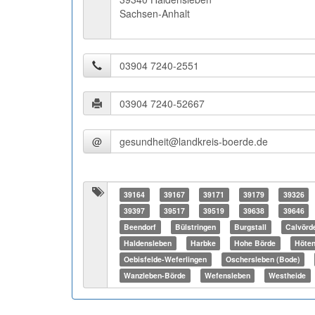
Sachsen-Anhalt
@
39164
39167
39171
39179
39326
39397
39517
39519
39638
39646
Beendorf
Bülstringen
Burgstall
Calvörd
Haldensleben
Harbke
Hohe Börde
Höten
Oebisfelde-Weferlingen
Oschersleben (Bode)
Wanzleben-Börde
Wefensleben
Westheide