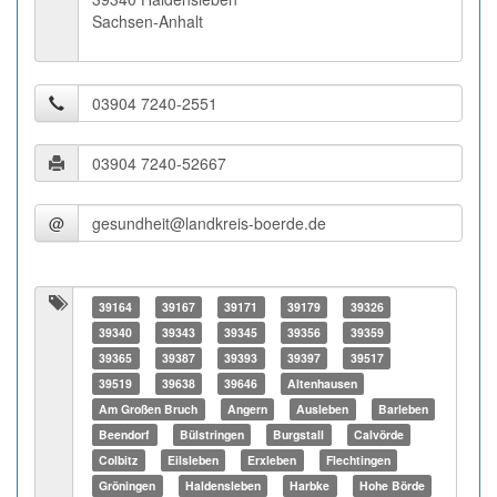
Sachsen-Anhalt
@
39164
39167
39171
39179
39326
39340
39343
39345
39356
39359
39365
39387
39393
39397
39517
39519
39638
39646
Altenhausen
Am Großen Bruch
Angern
Ausleben
Barleben
Beendorf
Bülstringen
Burgstall
Calvörde
Colbitz
Eilsleben
Erxleben
Flechtingen
Gröningen
Haldensleben
Harbke
Hohe Börde