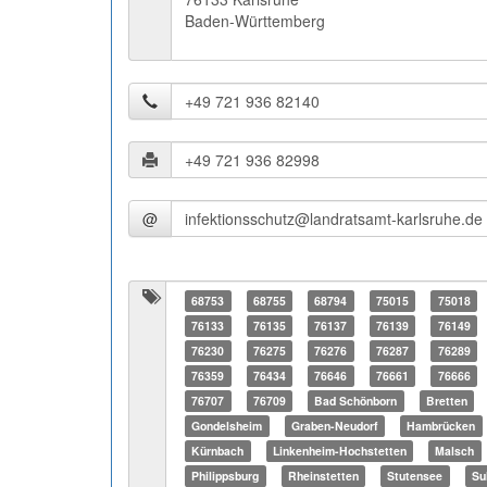
Baden-Württemberg
@
68753
68755
68794
75015
75018
76133
76135
76137
76139
76149
76230
76275
76276
76287
76289
76359
76434
76646
76661
76666
76707
76709
Bad Schönborn
Bretten
Gondelsheim
Graben-Neudorf
Hambrücken
Kürnbach
Linkenheim-Hochstetten
Malsch
Philippsburg
Rheinstetten
Stutensee
Su