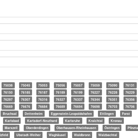
75038
75045
75053
75056
75057
75059
75090
76131
76150
76185
76187
76189
76199
76227
76228
76229
76297
76307
76316
76327
76337
76344
76351
76356
76669
76676
76684
76689
76694
76698
76703
76706
Bruchsal
Dettenheim
Eggenstein-Leopoldshafen
Ettlingen
Forst
Karlsbad
Karlsdorf-Neuthard
Karlsruhe
Kraichtal
Kronau
Marxzell
Oberderdingen
Oberhausen-Rheinhausen
Östringen
Pfinzta
lzfeld
Ubstadt-Weiher
Waghäusel
Waldbronn
Walzbachtal