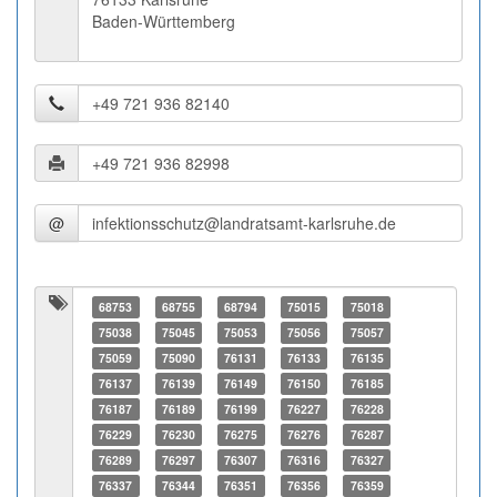
Baden-Württemberg
@
68753
68755
68794
75015
75018
75038
75045
75053
75056
75057
75059
75090
76131
76133
76135
76137
76139
76149
76150
76185
76187
76189
76199
76227
76228
76229
76230
76275
76276
76287
76289
76297
76307
76316
76327
76337
76344
76351
76356
76359