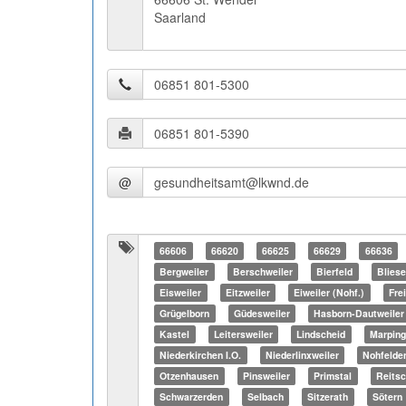
Saarland
@
66606
66620
66625
66629
66636
Bergweiler
Berschweiler
Bierfeld
Blies
Eisweiler
Eitzweiler
Eiweiler (Nohf.)
Fre
Grügelborn
Güdesweiler
Hasborn-Dautweiler
Kastel
Leitersweiler
Lindscheid
Marpin
Niederkirchen I.O.
Niederlinxweiler
Nohfelde
Otzenhausen
Pinsweiler
Primstal
Reitsc
Schwarzerden
Selbach
Sitzerath
Sötern