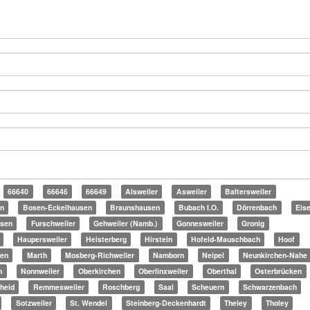
66640
66646
66649
Alsweiler
Asweiler
Baltersweiler
en
Bosen-Eckelhausen
Braunshausen
Bubach I.O.
Dörrenbach
Eis
isen
Furschweiler
Gehweiler (Namb.)
Gonnesweiler
Gronig
Haupersweiler
Heisterberg
Hirstein
Hofeld-Mauschbach
Hoof
gen
Marth
Mosberg-Richweiler
Namborn
Neipel
Neunkirchen-Nahe
n
Nonnweiler
Oberkirchen
Oberlinxweiler
Oberthal
Osterbrücken
heid
Remmesweiler
Roschberg
Saal
Scheuern
Schwarzenbach
Sotzweiler
St. Wendel
Steinberg-Deckenhardt
Theley
Tholey