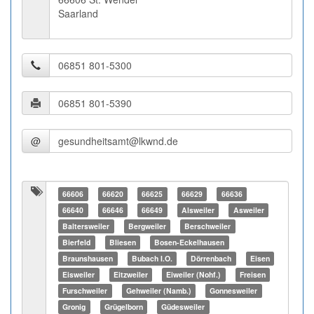
Saarland
@
66606
66620
66625
66629
66636
66640
66646
66649
Alsweiler
Asweiler
Baltersweiler
Bergweiler
Berschweiler
Bierfeld
Bliesen
Bosen-Eckelhausen
Braunshausen
Bubach I.O.
Dörrenbach
Eisen
Eisweiler
Eitzweiler
Eiweiler (Nohf.)
Freisen
Furschweiler
Gehweiler (Namb.)
Gonnesweiler
Gronig
Grügelborn
Güdesweiler