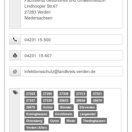
Fachdienst Gesundheit und Umweltmedizin
Lindhooper Str.67
27283 Verden
Niedersachsen
@
27283
27299
27308
27313
27321
27337
27339
28832
28839
28870
28876
Achim
Blender
Dörverden
Emtinghausen
Kirchlinteln
Langwedel
Ottersberg
Oyten
Riede
Thedinghausen
Verden (Aller)