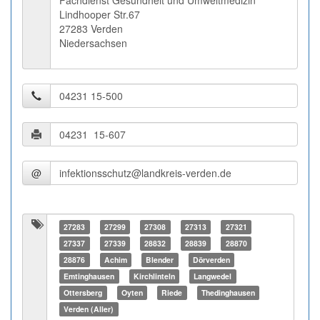
Fachdienst Gesundheit und Umweltmedizin
Lindhooper Str.67
27283 Verden
Niedersachsen
@
27283
27299
27308
27313
27321
27337
27339
28832
28839
28870
28876
Achim
Blender
Dörverden
Emtinghausen
Kirchlinteln
Langwedel
Ottersberg
Oyten
Riede
Thedinghausen
Verden (Aller)