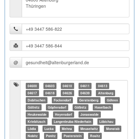
Thüringen
@
04600
04603
04610
04611
04613
04617
04618
04626
04639
Altenburg
Dobitschen
Fockendorf
Gerstenberg
Göhren
Göllnitz
Göpfersdorf
Gößnitz
Haselbach
Heukewalde
Heyersdorf
Jonaswalde
Kriebitzsch
Langenleuba-Niederhain
Löbichau
Lödla
Lucka
Mehna
Meuselwitz
Monstab
Nobitz
Ponitz
Posterstein
Rositz