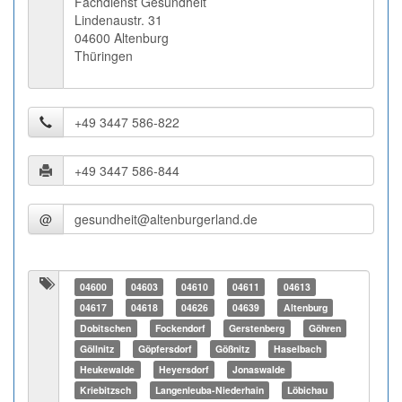
Fachdienst Gesundheit
Lindenaustr. 31
04600 Altenburg
Thüringen
@
04600
04603
04610
04611
04613
04617
04618
04626
04639
Altenburg
Dobitschen
Fockendorf
Gerstenberg
Göhren
Göllnitz
Göpfersdorf
Gößnitz
Haselbach
Heukewalde
Heyersdorf
Jonaswalde
Kriebitzsch
Langenleuba-Niederhain
Löbichau