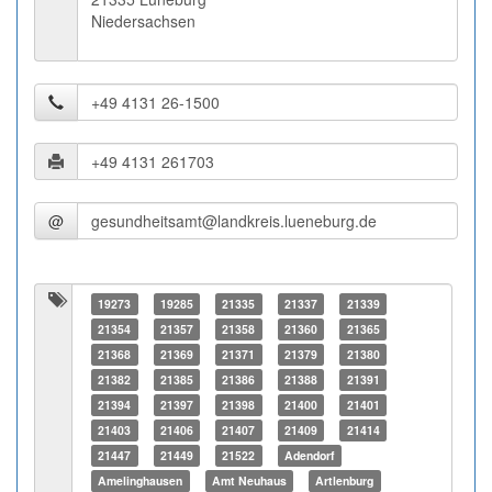
Niedersachsen
@
19273
19285
21335
21337
21339
21354
21357
21358
21360
21365
21368
21369
21371
21379
21380
21382
21385
21386
21388
21391
21394
21397
21398
21400
21401
21403
21406
21407
21409
21414
21447
21449
21522
Adendorf
Amelinghausen
Amt Neuhaus
Artlenburg