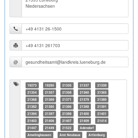
Niedersachsen
@
19273
19285
21335
21337
21339
21354
21357
21358
21360
21365
21368
21369
21371
21379
21380
21382
21385
21386
21388
21391
21394
21397
21398
21400
21401
21403
21406
21407
21409
21414
21447
21449
21522
Adendorf
Amelinghausen
Amt Neuhaus
Artlenburg