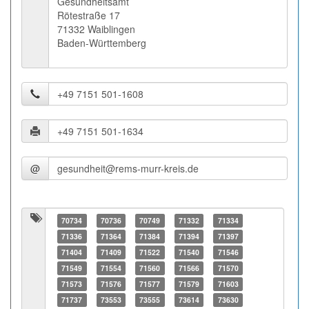
Gesundheitsamt
Rötestraße 17
71332 Waiblingen
Baden-Württemberg
@
70734
70736
70749
71332
71334
71336
71364
71384
71394
71397
71404
71409
71522
71540
71546
71549
71554
71560
71566
71570
71573
71576
71577
71579
71603
71737
73553
73555
73614
73630