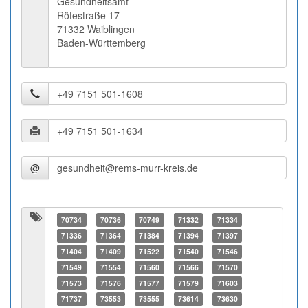
Gesundheitsamt
Rötestraße 17
71332 Waiblingen
Baden-Württemberg
@
70734
70736
70749
71332
71334
71336
71364
71384
71394
71397
71404
71409
71522
71540
71546
71549
71554
71560
71566
71570
71573
71576
71577
71579
71603
71737
73553
73555
73614
73630