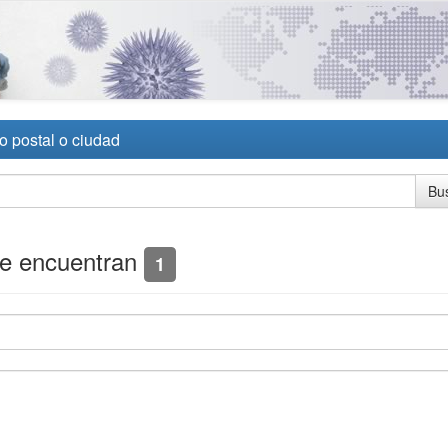
o postal o ciudad
se encuentran
1