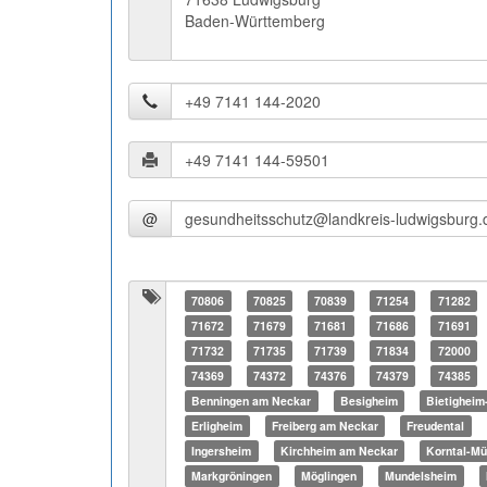
Baden-Württemberg
@
70806
70825
70839
71254
71282
71672
71679
71681
71686
71691
71732
71735
71739
71834
72000
74369
74372
74376
74379
74385
Benningen am Neckar
Besigheim
Bietigheim
Erligheim
Freiberg am Neckar
Freudental
Ingersheim
Kirchheim am Neckar
Korntal-M
Markgröningen
Möglingen
Mundelsheim