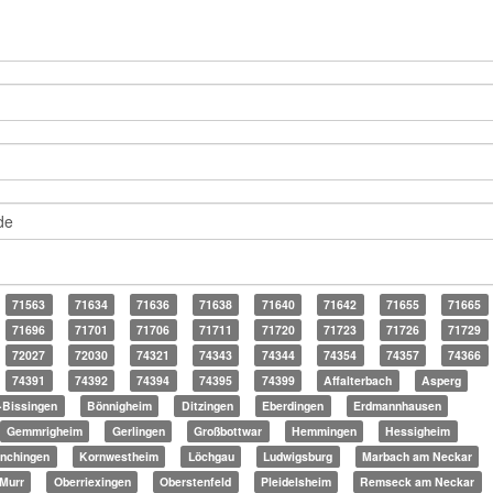
71563
71634
71636
71638
71640
71642
71655
71665
71696
71701
71706
71711
71720
71723
71726
71729
72027
72030
74321
74343
74344
74354
74357
74366
74391
74392
74394
74395
74399
Affalterbach
Asperg
-Bissingen
Bönnigheim
Ditzingen
Eberdingen
Erdmannhausen
Gemmrigheim
Gerlingen
Großbottwar
Hemmingen
Hessigheim
ünchingen
Kornwestheim
Löchgau
Ludwigsburg
Marbach am Neckar
Murr
Oberriexingen
Oberstenfeld
Pleidelsheim
Remseck am Neckar