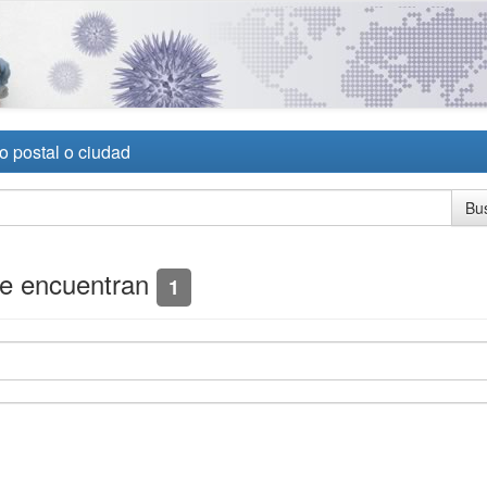
o postal o ciudad
se encuentran
1