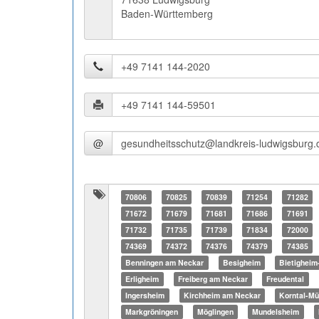
Baden-Württemberg
@
70806
70825
70839
71254
71282
71672
71679
71681
71686
71691
71732
71735
71739
71834
72000
74369
74372
74376
74379
74385
Benningen am Neckar
Besigheim
Bietigheim
Erligheim
Freiberg am Neckar
Freudental
Ingersheim
Kirchheim am Neckar
Korntal-M
Markgröningen
Möglingen
Mundelsheim