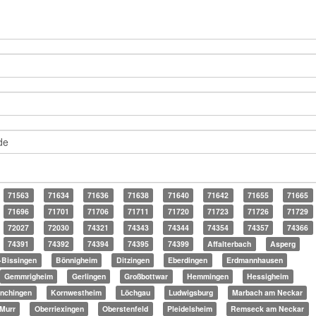
71563
71634
71636
71638
71640
71642
71655
71665
71696
71701
71706
71711
71720
71723
71726
71729
72027
72030
74321
74343
74344
74354
74357
74366
74391
74392
74394
74395
74399
Affalterbach
Asperg
-Bissingen
Bönnigheim
Ditzingen
Eberdingen
Erdmannhausen
Gemmrigheim
Gerlingen
Großbottwar
Hemmingen
Hessigheim
ünchingen
Kornwestheim
Löchgau
Ludwigsburg
Marbach am Neckar
Murr
Oberriexingen
Oberstenfeld
Pleidelsheim
Remseck am Neckar