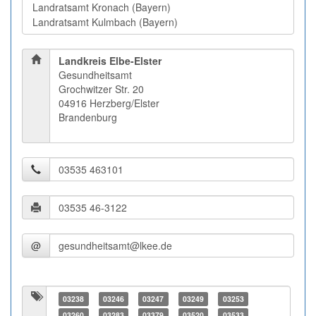
Landkreis Elbe-Elster
Gesundheitsamt
Grochwitzer Str. 20
04916 Herzberg/Elster
Brandenburg
@
03238
03246
03247
03249
03253
03260
03283
03379
03520
03533