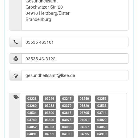
Gesundheitsamt
Grochwitzer Str. 20
04916 Herzberg/Elster
Brandenburg
@
03238
03246
03247
03249
03253
03260
03283
03379
03520
03533
03534
03600
03613
03705
03714
03740
03826
03973
04001
04020
04052
04053
04055
04057
04059
04091
04092
04100
04895
04910