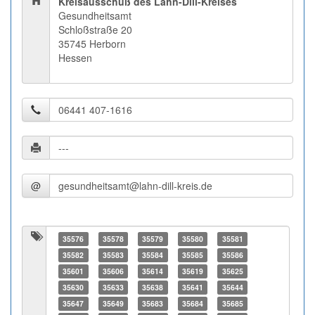
Kreisausschuß des Lahn-Dill-Kreises
Gesundheitsamt
Schloßstraße 20
35745 Herborn
Hessen
@
35576
35578
35579
35580
35581
35582
35583
35584
35585
35586
35601
35606
35614
35619
35625
35630
35633
35638
35641
35644
35647
35649
35683
35684
35685