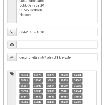
Gesundheitsamt
Schloßstraße 20
35745 Herborn
Hessen
@
35576
35578
35579
35580
35581
35582
35583
35584
35585
35586
35601
35606
35614
35619
35625
35630
35633
35638
35641
35644
35647
35649
35683
35684
35685
35686
35687
35688
35689
35690