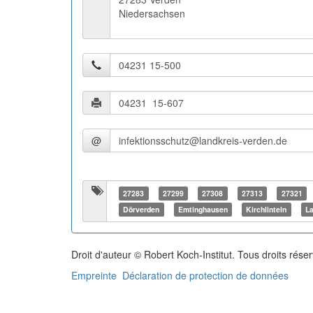
Niedersachsen
@
27283
27299
27308
27313
27321
Dörverden
Emtinghausen
Kirchlinteln
L
Droit d'auteur © Robert Koch-Institut. Tous droits rése
Empreinte
Déclaration de protection de données