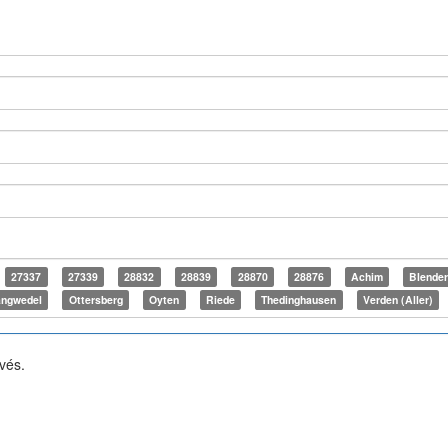
27337
27339
28832
28839
28870
28876
Achim
Blende
angwedel
Ottersberg
Oyten
Riede
Thedinghausen
Verden (Aller)
rvés.