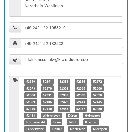
Nordrhein-Westfalen
@
52349
52351
52353
52355
52372
52373
52379
52382
52385
52386
52388
52391
52392
52393
52396
52399
52406
52428
52441
52445
52446
52449
52455
52457
52459
52468
Aldenhoven
Düren
Heimbach
Hürtgenwald
Inden
Jülich
Kreuzau
Langerwehe
Linnich
Merzenich
Nideggen