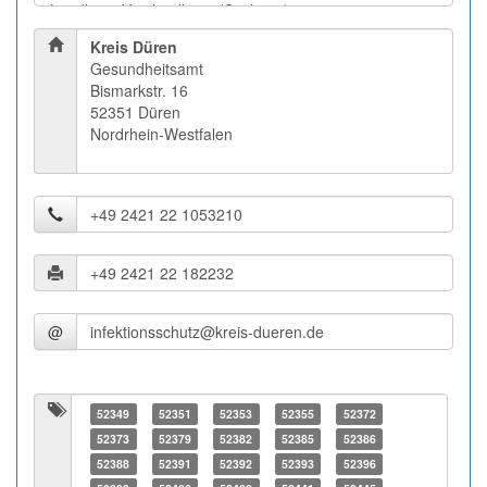
Kreis Düren
Gesundheitsamt
Bismarkstr. 16
52351 Düren
Nordrhein-Westfalen
@
52349
52351
52353
52355
52372
52373
52379
52382
52385
52386
52388
52391
52392
52393
52396