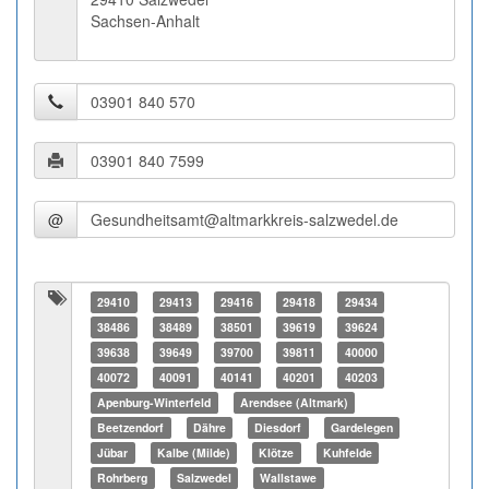
Sachsen-Anhalt
@
29410
29413
29416
29418
29434
38486
38489
38501
39619
39624
39638
39649
39700
39811
40000
40072
40091
40141
40201
40203
Apenburg-Winterfeld
Arendsee (Altmark)
Beetzendorf
Dähre
Diesdorf
Gardelegen
Jübar
Kalbe (Milde)
Klötze
Kuhfelde
Rohrberg
Salzwedel
Wallstawe