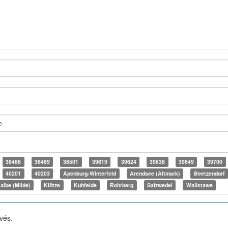
38486
38489
38501
39619
39624
39638
39649
39700
40201
40203
Apenburg-Winterfeld
Arendsee (Altmark)
Beetzendorf
albe (Milde)
Klötze
Kuhfelde
Rohrberg
Salzwedel
Wallstawe
rvés.