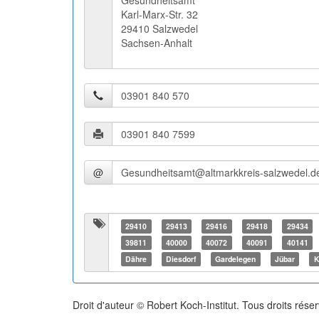
Gesundheitsamt
Karl-Marx-Str. 32
29410 Salzwedel
Sachsen-Anhalt
@
29410
29413
29416
29418
29434
39811
40000
40072
40091
40141
Dähre
Diesdorf
Gardelegen
Jübar
K
Droit d'auteur © Robert Koch-Institut. Tous droits rése